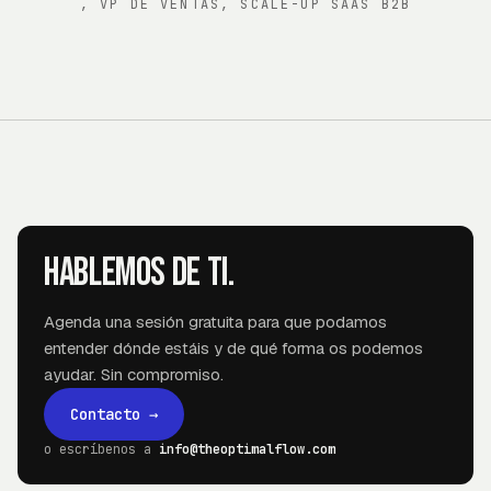
,
VP DE VENTAS, SCALE-UP SAAS B2B
Hablemos de ti.
Agenda una sesión gratuita para que podamos
entender dónde estáis y de qué forma os podemos
ayudar. Sin compromiso.
Contacto
→
o escríbenos a
info@theoptimalflow.com