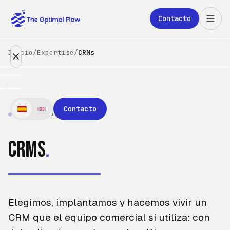
Saltar al contenido principal
Contacto
Inicio
/
Expertise
/
CRMs
Expertise
Contacto
●
GTM ENGINEERING
Partners
CRMs
.
Clientes
Nosotros
Elegimos, implantamos y hacemos vivir un
Blog
CRM que el equipo comercial sí utiliza: con