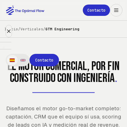
Saltar al contenido principal
Contacto
Inicio
/
Verticales
/
GTM Engineering
Expertise
Contacto
El motor comercial, por fin
Partners
construido con ingeniería
.
Clientes
Nosotros
Diseñamos el motor go-to-market completo:
Blog
captación, CRM que el equipo sí usa, scoring
de leads con IA y medición real de revenue.