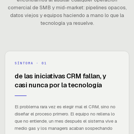
comercial de SMB y mid-market: pipelines opacos,
datos viejos y equipos haciendo a mano lo que la
tecnología ya resuelve.
63%
SÍNTOMA · 0
1
de las iniciativas CRM fallan, y
casi nunca por la tecnología
FUENTE ·
FORRESTER
El problema rara vez es elegir mal el CRM, sino no
diseñar el proceso primero. El equipo no rellena lo
que no entiende, un mes después el sistema vive a
medio gas y los managers acaban sospechando