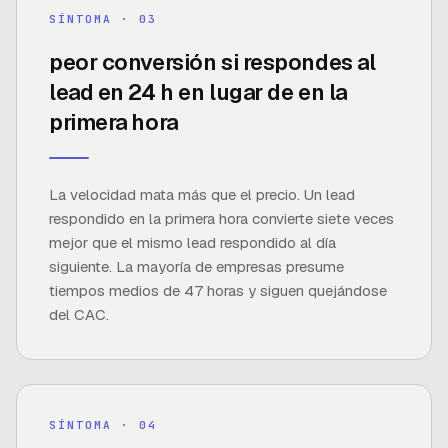
7×
SÍNTOMA · 0
3
peor conversión si respondes al
lead en 24 h en lugar de en la
FUENTE ·
LEAD RESPONSE MANAGEMENT STUDY
primera hora
La velocidad mata más que el precio. Un lead
respondido en la primera hora convierte siete veces
mejor que el mismo lead respondido al día
siguiente. La mayoría de empresas presume
tiempos medios de 47 horas y siguen quejándose
del CAC.
82%
SÍNTOMA · 0
4