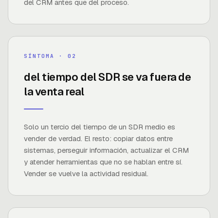
del CRM antes que del proceso.
65%
SÍNTOMA · 0
2
del tiempo del SDR se va fuera de
la venta real
FUENTE ·
SALESFORCE · STATE OF SALES
Solo un tercio del tiempo de un SDR medio es
vender de verdad. El resto: copiar datos entre
sistemas, perseguir información, actualizar el CRM
y atender herramientas que no se hablan entre sí.
Vender se vuelve la actividad residual.