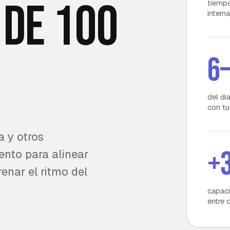
 de 100
tiempo
intern
6
del di
con tu
 y otros
+
nto para alinear
enar el ritmo del
capaci
entre 