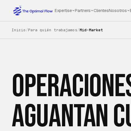
Saltar al contenido principal
Expertise
Partners
Clientes
Nosotros
Inicio
/
Para quién trabajamos
/
Mid-Market
Operacione
aguantan c