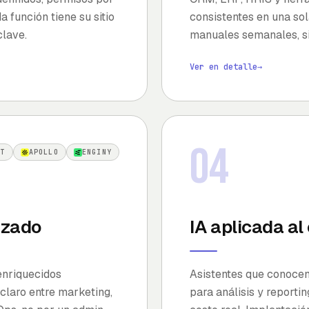
a función tiene su sitio
consistentes en una sola
clave.
manuales semanales, si
Ver en detalle
→
04
OT
APOLLO
ENGINY
izado
IA aplicada al
enriquecidos
Asistentes que conocen
claro entre marketing,
para análisis y reporti