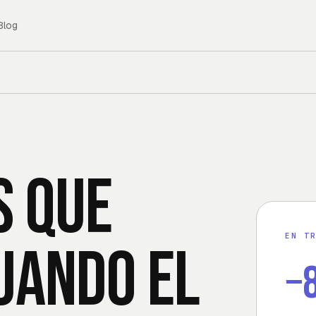
Blog
s que
EN T
uando el
−