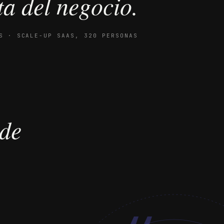
a del negocio.
S · SCALE-UP SAAS, 320 PERSONAS
nde