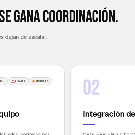
se gana coordinación.
es dejan de escalar.
02
KUP
ASANA
MONDAY
equipo
Integración d
definidos, permisos por
CRM, ERP, HRIS y herra