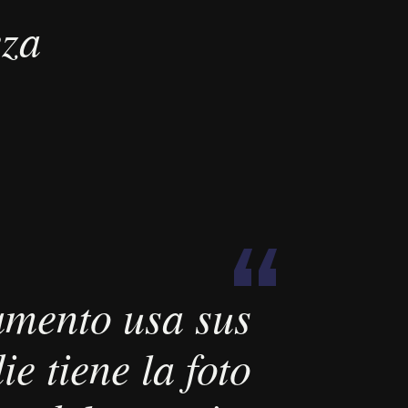
eza
“
mento usa sus
e tiene la foto