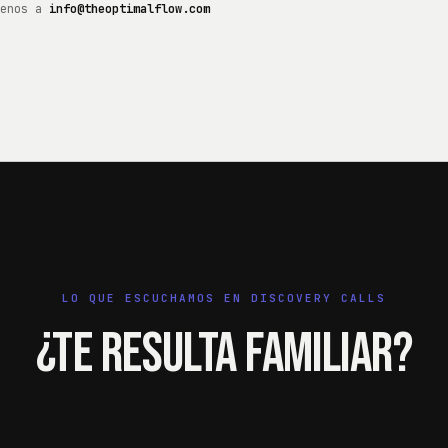
enos a
info@theoptimalflow.com
LO QUE ESCUCHAMOS EN DISCOVERY CALLS
¿Te resulta familiar?