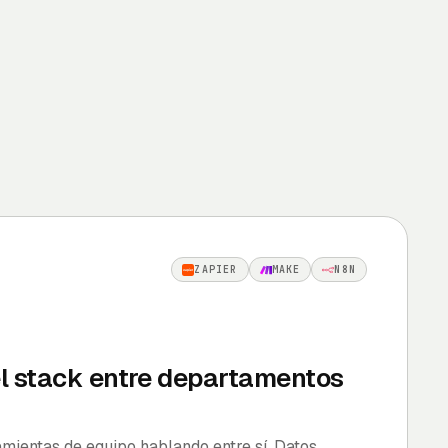
ZAPIER
MAKE
N8N
el stack entre departamentos
mientas de equipo hablando entre sí. Datos