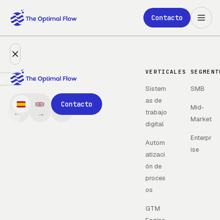
Saltar al contenido principal
Contacto
VERTICALES
SEGMENT
Sistem
SMB
Expertise
as de
Contacto
Mid-
trabajo
Partners
Market
digital
Enterpr
Clientes
Autom
ise
atizaci
ón de
Nosotros
proces
os
Blog
GTM