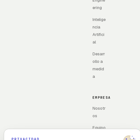
Engine
ering
Intelige
ncia
Artifici
al
Desarr
ollo a
medid
a
EMPRESA
Nosotr
os
Equipo
PRIVACIDAD
Blog