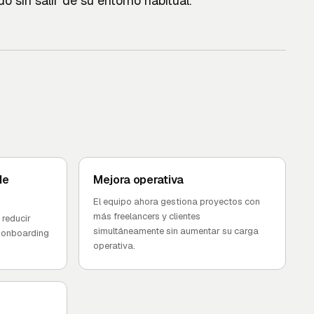
do sin salir de su entorno habitual.
de
Mejora operativa
El equipo ahora gestiona proyectos con
más freelancers y clientes
 reducir
simultáneamente sin aumentar su carga
 onboarding
operativa.