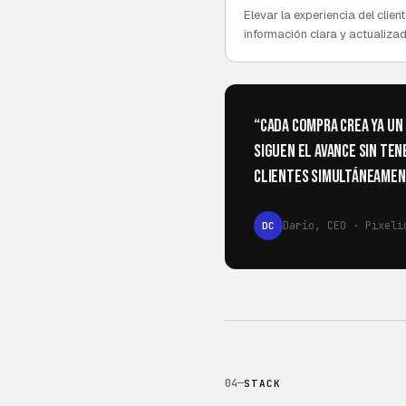
Elevar la experiencia del clien
información clara y actualiza
“
Cada compra crea ya un
siguen el avance sin te
clientes simultáneament
Darío, CEO · Pixeli
DC
04
—
STACK