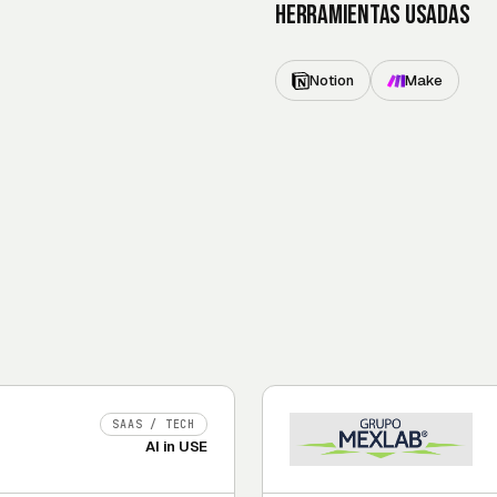
Herramientas usadas
Notion
Make
SAAS / TECH
AI in USE