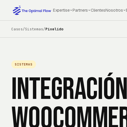
Saltar al contenido principal
Expertise
Partners
Clientes
Nosotros
Casos
/
Sistemas
/
Pixelido
SISTEMAS
Integración
WooCommer